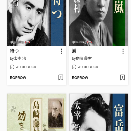
待つ
嵐
by
太宰 治
by
島崎 藤村
AUDIOBOOK
AUDIOBOOK
BORROW
BORROW