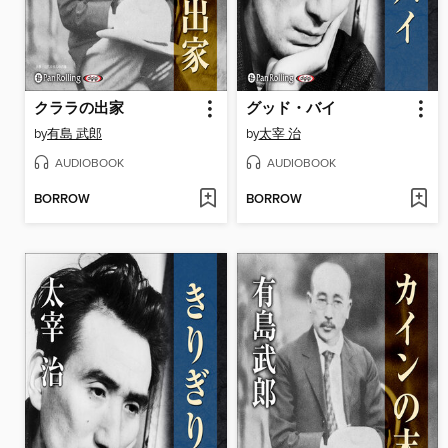
クララの出家
グッド・バイ
by
有島 武郎
by
太宰 治
AUDIOBOOK
AUDIOBOOK
BORROW
BORROW