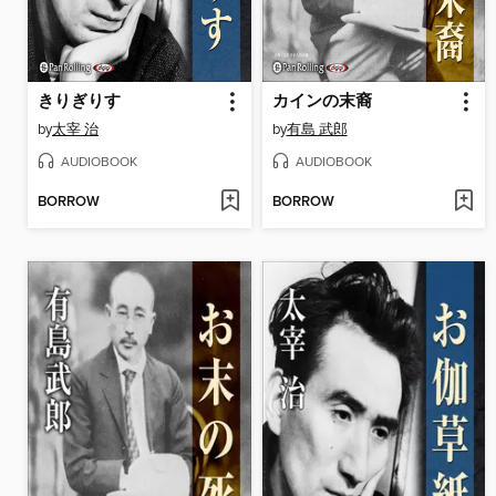
きりぎりす
カインの末裔
by
太宰 治
by
有島 武郎
AUDIOBOOK
AUDIOBOOK
BORROW
BORROW