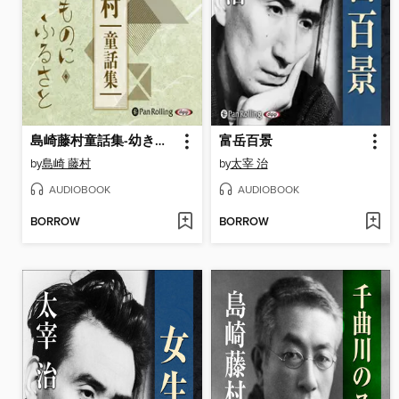
島崎藤村童話集-幼きものに・ふるさと-
富岳百景
by
島崎 藤村
by
太宰 治
AUDIOBOOK
AUDIOBOOK
BORROW
BORROW