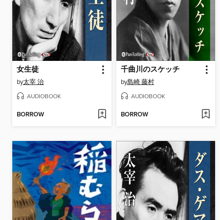
女生徒
千曲川のスケッチ
by
太宰 治
by
島崎 藤村
AUDIOBOOK
AUDIOBOOK
BORROW
BORROW