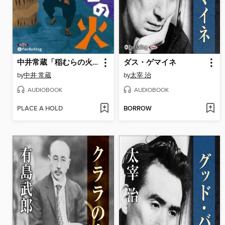
中井常蔵「稲むらの火」
ダス・ゲマイネ
by
中井 常蔵
by
太宰 治
AUDIOBOOK
AUDIOBOOK
PLACE A HOLD
BORROW