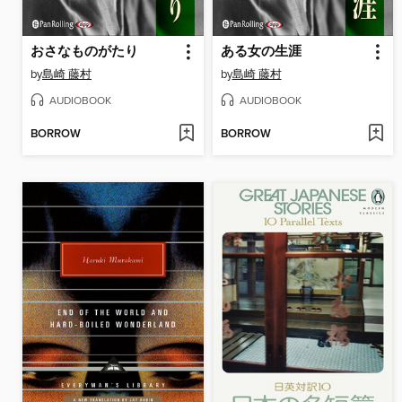
おさなものがたり
ある女の生涯
by
島崎 藤村
by
島崎 藤村
AUDIOBOOK
AUDIOBOOK
BORROW
BORROW