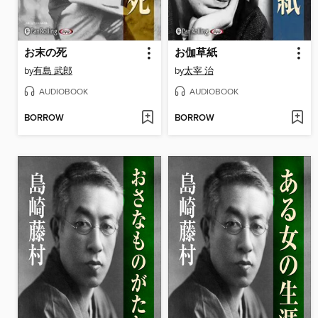
お末の死
お伽草紙
by
有島 武郎
by
太宰 治
AUDIOBOOK
AUDIOBOOK
BORROW
BORROW