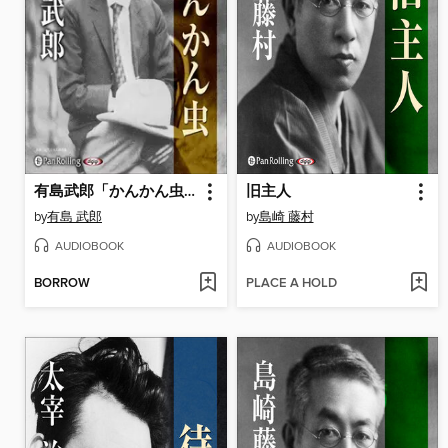
有島武郎「かんかん虫」
旧主人
by
有島 武郎
by
島崎 藤村
AUDIOBOOK
AUDIOBOOK
BORROW
PLACE A HOLD