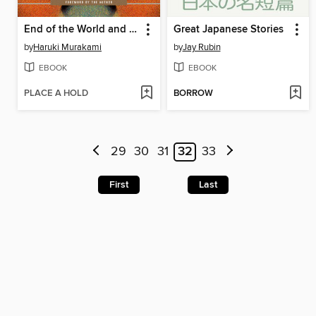
End of the World and Hard-Boiled Wonderland
Great Japanese Stories
by
Haruki Murakami
by
Jay Rubin
EBOOK
EBOOK
PLACE A HOLD
BORROW
29
30
31
32
33
First
Last