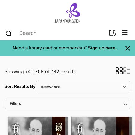
×
Need a library card or membership?
Sign up here.
Showing 745-768 of 782 results
Sort Results By
Filters